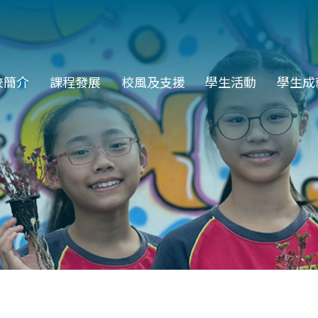
in
校簡介
課程發展
校風及支援
學生活動
學生成
vigation