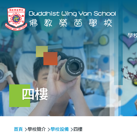
移至主內容
Ma
學
na
四樓
導
首頁
學校簡介
學校設備
四樓
航