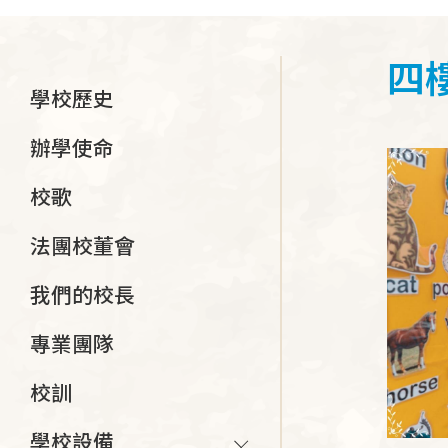
連
結
四
Main
學校歷史
navigation
辦學使命
校歌
法團校董會
我們的校長
專業團隊
校訓
學校設備