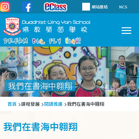
移至主內容
網站連結
NCS
To
Main
navigation
我們在書海中翱翔
導
首頁
課程發展
閱讀推廣
我們在書海中翱翔
航
連
我們在書海中翱翔
結