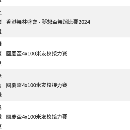
文
鎧
香港舞林盛會 - 夢想盃舞蹈比賽2024
澄
羅
森
國慶盃4x100米友校接力賽
炎
朱
力
國慶盃4x100米友校接力賽
謙
吳
城
國慶盃4x100米友校接力賽
憲