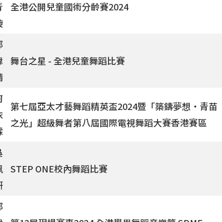
青
全港公開兒童國術分齡賽2024
璇
鄧
煒
舞台之星 - 全港兒童舞蹈比賽
晴
何
第七屆亞太才藝舞蹈精英盃2024暨「築鑄夢想·青苗
依
之光」超級舞者第八屆國際電視舞蹈大賽香港賽區
霖
吳
佩
STEP ONE校內舞蹈比賽
姸
鄧