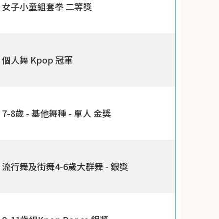
女子小童組套拳 二等獎
個人舞 Kpop 冠軍
7-8歲 - 基他舞種 - 單人 金獎
流行舞及街舞4-6歲大群舞 - 銀獎