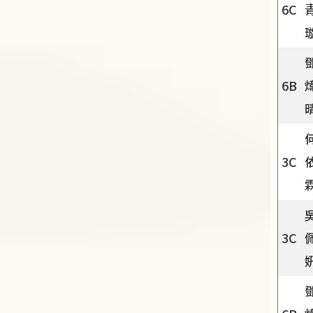
6C
6B
3C
3C