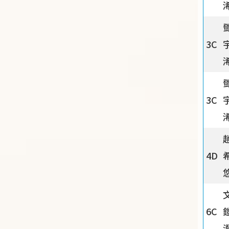
3C
3C
4D
6C