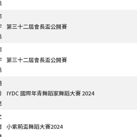
浠
鄧
宇
第三十二屆會長盃公開賽
浠
鄧
宇
第三十二屆會長盃公開賽
浠
趙
希
IYDC 國際年青舞蹈家舞蹈大賽 2024
悠
文
鎧
小紫荊盃舞蹈大賽2024
澄