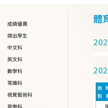
連
結
體
Main
成績優異
navigation
傑出學生
20
中文科
英文科
20
數學科
常識科
班
視覺藝術科
別
音樂科