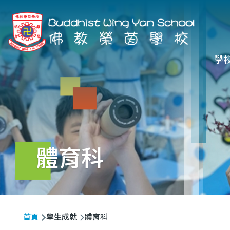
移至主內容
Ma
學
na
體育科
導
首頁
學生成就
體育科
航