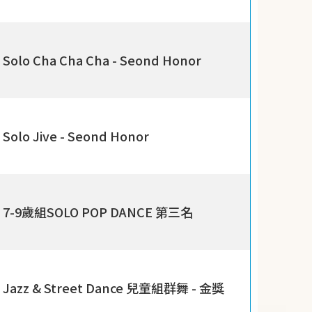
Solo Cha Cha Cha - Seond Honor
Solo Jive - Seond Honor
7-9歲組SOLO POP DANCE 第三名
Jazz & Street Dance 兒童組群舞 - 金獎