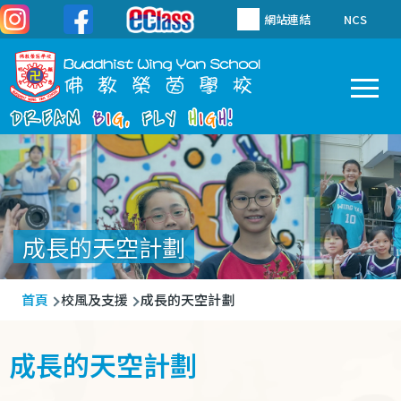
移至主內容
網站連結
NCS
To
Main
navigation
成長的天空計劃
導
首頁
校風及支援
成長的天空計劃
航
連
成長的天空計劃
結