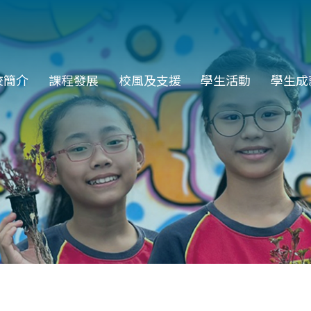
in
校簡介
課程發展
校風及支援
學生活動
學生成
vigation