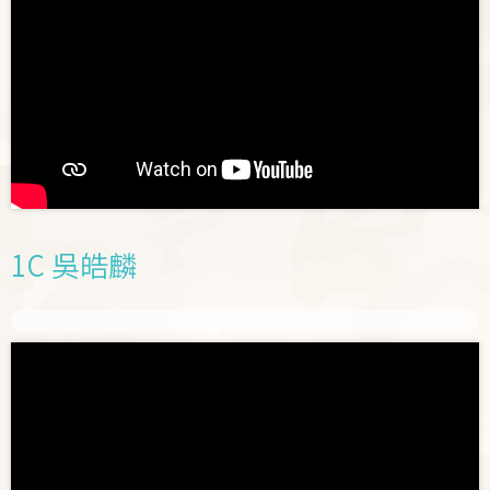
1C 吳皓麟