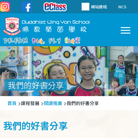
移至主內容
網站連結
NCS
To
Main
navigation
我們的好書分享
導
首頁
課程發展
閱讀推廣
我們的好書分享
航
連
我們的好書分享
結