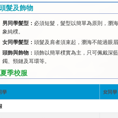
. 頭髮及飾物
男同學髮型：
必須短髮，髮型以簡單為原則，瀏
象純樸。
女同學髮型：
頭髮及肩者須束起，瀏海不能過眼
頭飾與飾物：
頭飾以簡單樸實為主，只可佩戴深
鐲、頸鏈及耳環等。
. 夏季校服
同學
女同學
服