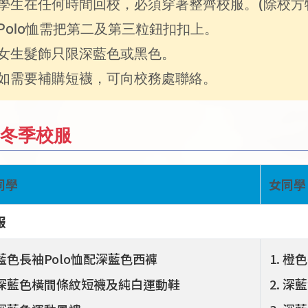
學生在任何時間回校，必須穿著整齊校服。(除校方
Polo恤需把第二及第三粒鈕扣扣上。
女生髮飾只限深藍色或黑色。
如需要補購短襪，可向校務處聯絡。
. 冬季校服
同學
女同學
服
藍色長袖Polo恤配深藍色西褲
橙色
深藍色橫間條紋短襪及純白運動鞋
深藍