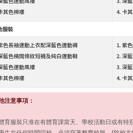
深藍色運動風褸
深藍
卡其色棉褸
卡其
動服裝
紫色長袖運動上衣配深藍色運動褲
紫色
深藍色橫間條紋短襪及純白運動鞋
深藍
深藍色運動風褸
深藍
卡其色棉褸
卡其
他注意事項：
體育服裝只准在有體育課當天、學校活動日或有特
學生在任何時間回校，必須穿著整齊校服。(除校方