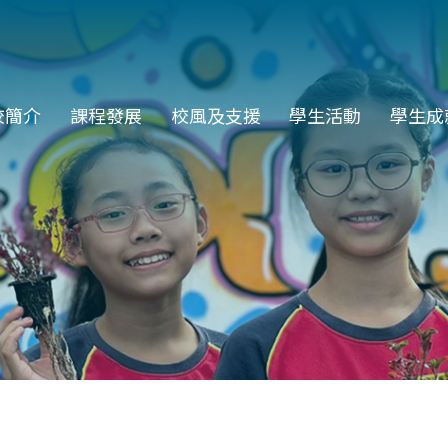
in
校簡介
課程發展
校風及支援
學生活動
學生成
vigation