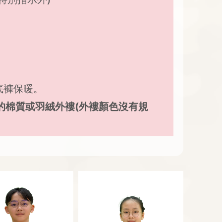
底褲保暖。
的棉質或羽絨外褸(外褸顏色沒有規