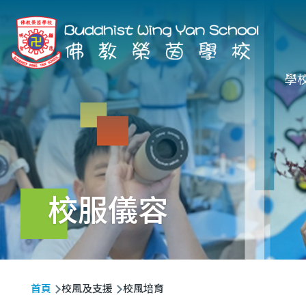
移至主內容
Ma
學
na
校服儀容
導
首頁
校風及支援
校風培育
航