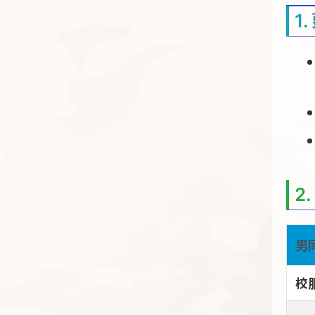
1
2
男
校