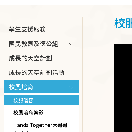
連
結
校
Main
學生支援服務
navigation
國民教育及德公組
成長的天空計劃
成長的天空計劃活動
校風培育
校服儀容
校風培育剪影
Hands Together大哥哥