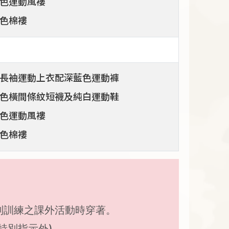
色運動風褸
色棉褸
長袖運動上衣配深藍色運動褲
色橫間條紋短襪及純白運動鞋
色運動風褸
色棉褸
別訓練之課外活動時穿著。
特別指示外)