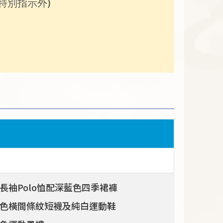
特別指示外)
長袖Polo恤配深藍色四季裙褲
色橫間條紋短襪及純白運動鞋