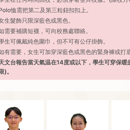
Polo恤需把第二及第三粒鈕扣扣上。
女生髮飾只限深藍色或黑色。
如需要補購短襪，可向校務處聯絡。
學生可佩戴純色圍巾，但不可有公仔掛飾。
如有需要，女生可加穿深藍色或黑色的緊身褲或打
天文台報告當天氣温在14度或以下，學生可穿保暖
限)。