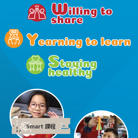
W
illing to 
share
Y
earning to learn
S
taying 
healthy
Smart 課程