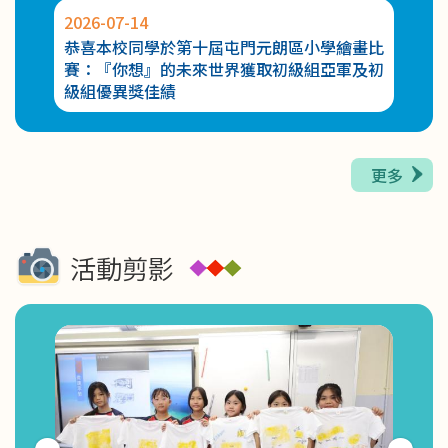
2026-07-14
2026-
2026-05-27
獲得優
恭喜本校同學於第十屆屯門元朗區小學繪畫比
恭喜
幼兒K-POP 舞動全城課程第二期幼兒K-POP 舞班
賽：『你想』的未來世界獲取初級組亞軍及初
獲取
級組優異獎佳績
更多
活動剪影