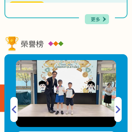
2026-06-17
「綻放童心 啟航未來」學生才藝匯演 X 學校簡介
更多
2026-06-09
親子電影院．開心集合！
榮譽榜
2026-06-04
Roaming Mic Challenge
2026-06-02
2025-2026年度第二期幼兒K-Pop 舞蹈班取錄名單
2026-06-02
有關2026-2027年度小一註冊事宜
2026-06-01
Just Feel(感講)家長通訊 文章九