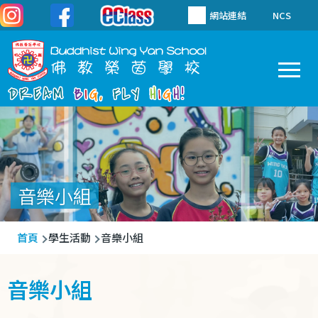
移至主內容
網站連結
NCS
To
Main
navigation
音樂小組
導
首頁
學生活動
音樂小組
航
連
音樂小組
結