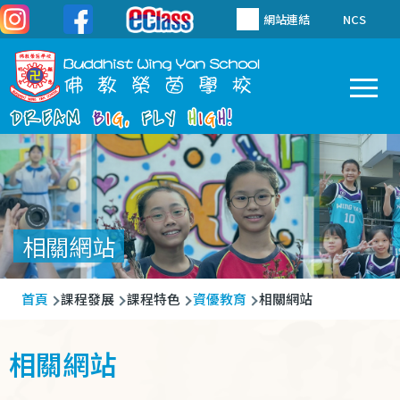
移至主內容
網站連結
NCS
To
Main
navigation
相關網站
導
首頁
課程發展
課程特色
資優教育
相關網站
航
連
相關網站
結