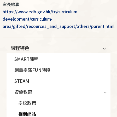
家長錦囊
https://www.edb.gov.hk/tc/curriculum-
development/curriculum-
area/gifted/resources_and_support/others/parent.html
Main
課程特色
navigation
SMART課程
創藝學滿FUN時段
STEAM
資優教育
學校政策
相關網站