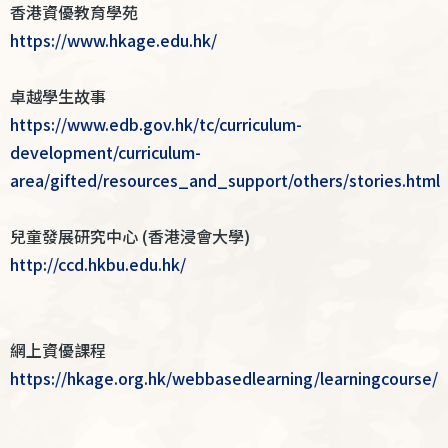
香港資優教育學苑
https://www.hkage.edu.hk/
卓越學生故事
https://www.edb.gov.hk/tc/curriculum-
development/curriculum-
area/gifted/resources_and_support/others/stories.html
兒童發展研究中心 (香港浸會大學)
http://ccd.hkbu.edu.hk/
網上資優課程
https://hkage.org.hk/webbasedlearning/learningcourse/