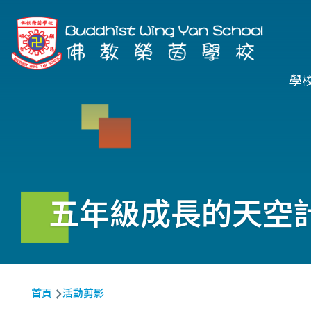
移至主內容
Ma
學
na
五年級成長的天空計
導
首頁
活動剪影
航