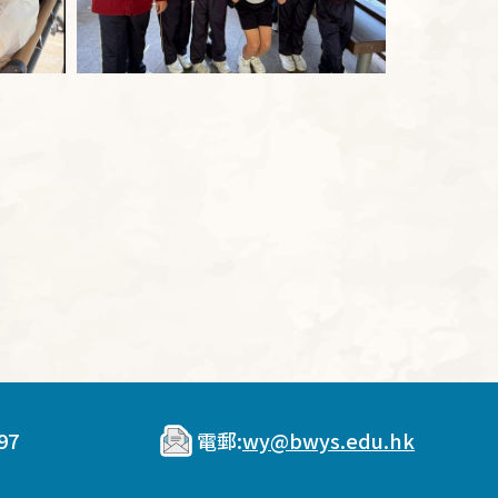
97
電郵:
wy@bwys.edu.hk