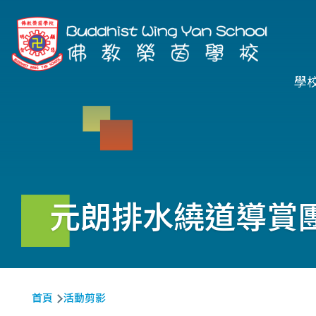
移至主內容
Ma
學
na
元朗排水繞道導賞
導
首頁
活動剪影
航