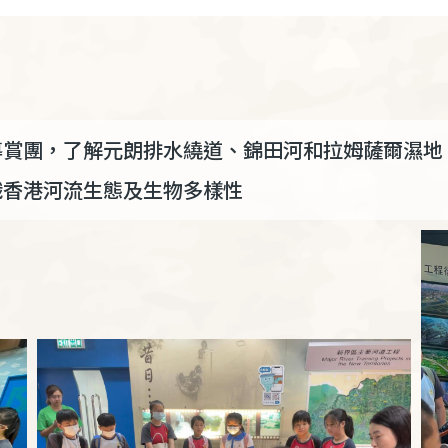
導賞團，了解元朗排水繞道、錦田河和拉姆薩爾濕地
識香港河流生態及生物多樣性