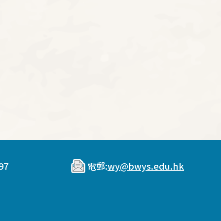
97
電郵:
wy@bwys.edu.hk