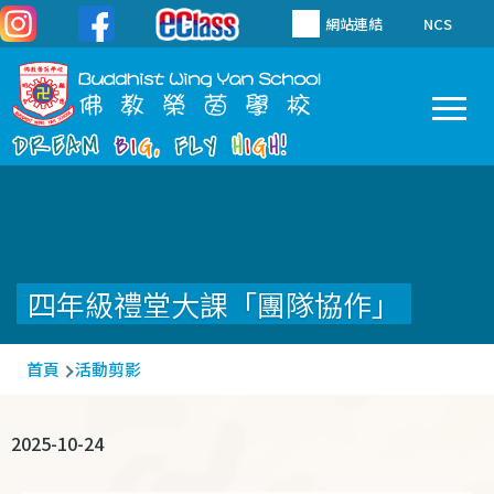
移至主內容
網站連結
NCS
To
Main
navigation
四年級禮堂大課「團隊協作」
導
首頁
活動剪影
航
連
2025-10-24
結