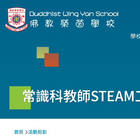
移至主內容
Ma
學
na
常識科教師STEA
導
首頁
活動剪影
航