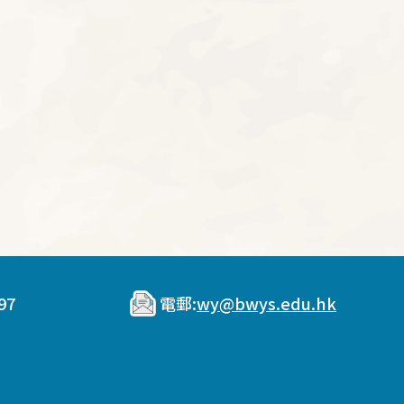
97
電郵:
wy@bwys.edu.hk