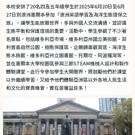
本校安排了
20
名四及五年級學生於
2025
年
6
月
20
日至
6
月
27
日到澳洲墨爾本參加「澳洲英語學習及海洋生態環保之
旅」，讓學生能放眼世界，多與外國人交流溝通，並認識
生態平衡和保護環境的重要。活動中，學生參觀了不少著
名景點，包括維多利亞巿場、維多利亞州國立美術館、菲
利普島自然公園、樹熊保護區、企鵝歸巢觀賞區、海洋生
態水族館、維多利亞州立圖書館、托爾坎、阿波羅灣等，
並在墨爾本大學校園區參與三節
STEAM
機械人設計和製作
體驗課堂。此行令參加學生大開眼界，既鼓勵他們於課堂
以外繼續學習，又給予他們體驗亞洲區以外各地人民生活
和文化的寶貴機會，實在是獲益良多！