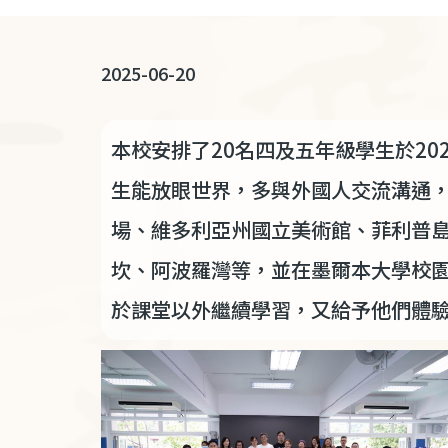
連
結
2025-06-20
本校安排了
20
名四及五年級學生於
20
生能放眼世界，多與外國人交流溝通
場、維多利亞州國立美術館、菲利普
坎、阿波羅灣等，並在墨爾本大學校
於課堂以外繼續學習，又給予他們體