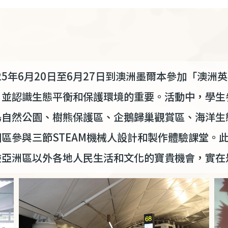
25
年
6
月
20
日至
6
月
27
日到澳洲墨爾本參加「澳洲英
，並認識生態平衡和保護環境的重要。活動中，學生
島自然公園、樹熊保護區、企鵝歸巢觀賞區、海洋生
園區參與三節
STEAM
機械人設計和製作體驗課堂。
驗亞洲區以外各地人民生活和文化的寶貴機會，實在