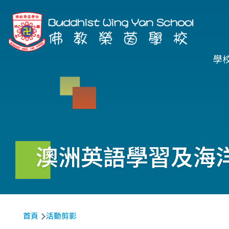
移至主內容
Ma
學
na
澳洲英語學習及海
導
首頁
活動剪影
航