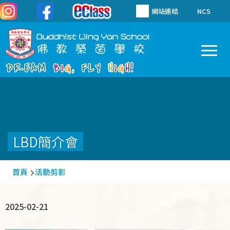
移至主內容
網站連結
NCS
To
Main
navigation
LBD簡介會
導
首頁
活動剪影
航
連
2025-02-21
結