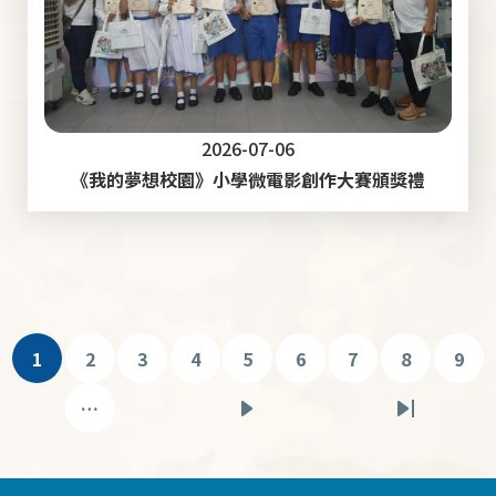
2026-07-06
《我的夢想校園》小學微電影創作大賽頒獎禮
Pagination
1
2
3
4
5
6
7
8
9
目
頁
頁
頁
頁
頁
頁
頁
頁
前
面
面
面
面
面
面
面
面
…
下
Last
頁
一
page
面
頁