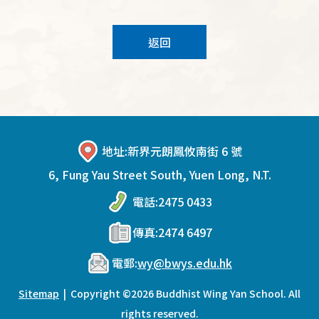
返回
地址:
新界元朗鳳攸南街 6 號
6, Fung Yau Street South, Yuen Long, N.T.
電話:
2475 0433
傳真:
2474 6497
電郵:
wy@bwys.edu.hk
Sitemap
| Copyright ©
2026 Buddhist Wing Yan School. All
rights reserved.