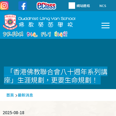
移至主內容
網站連結
NCS
To
Main
navigation
「香港佛教聯合會八十週年系列講
座」生涯規劃，更要生命規劃！
導
首頁
最新消息
航
連
2025-08-18