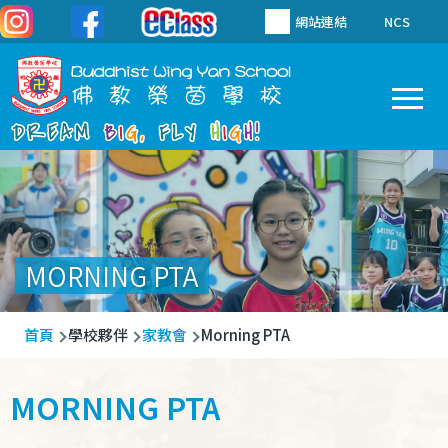
移至主內容
網站連結
NCS
To
Main
navigation
MORNING PTA
導
首頁
學校夥伴
家教會
Morning PTA
航
連
MORNING PTA
結