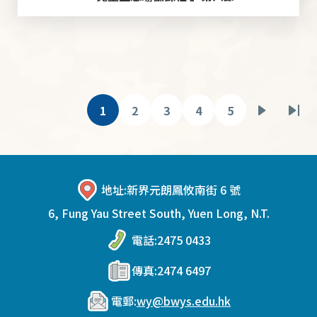
Pagination
1
2
3
4
5
目
頁
頁
頁
頁
下
Las
前
面
面
面
面
一
pag
頁
頁
面
地址:
新界元朗鳳攸南街 6 號
6, Fung Yau Street South, Yuen Long, N.T.
電話:
2475 0433
傳真:
2474 6497
電郵:
wy@bwys.edu.hk