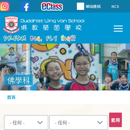
移至主內容
網站連結
NCS
To
Main
navigation
佛學科
導
首頁
航
連
結