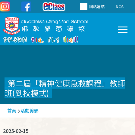
移至主內容
網站連結
NCS
To
Main
navigation
第二屆「精神健康急救課程」教師
班(到校模式)
導
首頁
活動剪影
航
連
2025-02-15